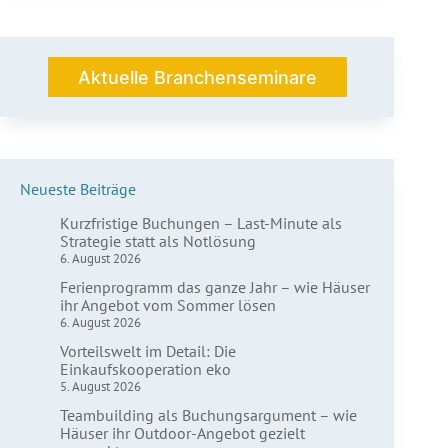
Rituale
und
Bräuche
aus
Aktuelle Branchenseminare
aller
Welt
erleben
Neueste Beiträge
Kurzfristige Buchungen – Last-Minute als
Strategie statt als Notlösung
6. August 2026
Ferienprogramm das ganze Jahr – wie Häuser
ihr Angebot vom Sommer lösen
6. August 2026
Vorteilswelt im Detail: Die
Einkaufskooperation eko
5. August 2026
Teambuilding als Buchungsargument – wie
Häuser ihr Outdoor-Angebot gezielt