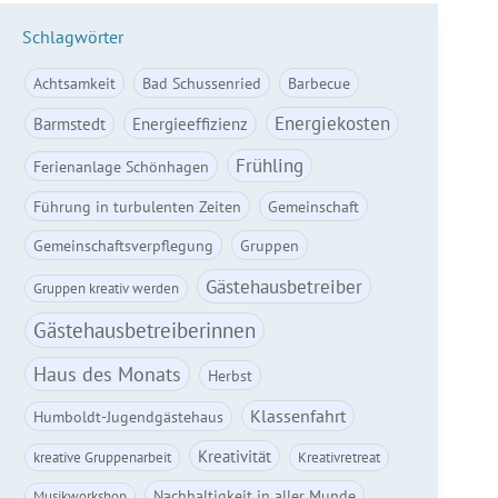
Schlagwörter
Achtsamkeit
Bad Schussenried
Barbecue
Energiekosten
Barmstedt
Energieeffizienz
Frühling
Ferienanlage Schönhagen
Führung in turbulenten Zeiten
Gemeinschaft
Gemeinschaftsverpflegung
Gruppen
Gästehausbetreiber
Gruppen kreativ werden
Gästehausbetreiberinnen
Haus des Monats
Herbst
Klassenfahrt
Humboldt-Jugendgästehaus
Kreativität
kreative Gruppenarbeit
Kreativretreat
Nachhaltigkeit in aller Munde
Musikworkshop