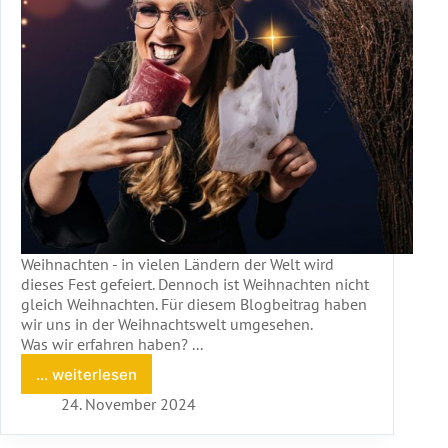
Weihnachten - in vielen Ländern der Welt wird
dieses Fest gefeiert. Dennoch ist Weihnachten nicht
gleich Weihnachten. Für diesem Blogbeitrag haben
wir uns in der Weihnachtswelt umgesehen.
Was wir erfahren haben? ...
... weiterlesen
Weihnachten
mal
24. November 2024
anders:
Festliche