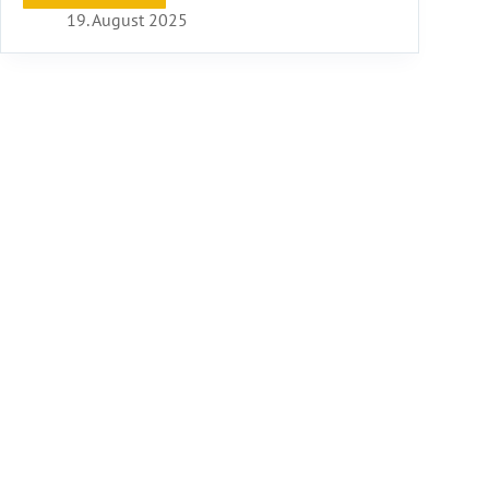
2025
19. August 2025
für
Gästehausbetreiber*innen