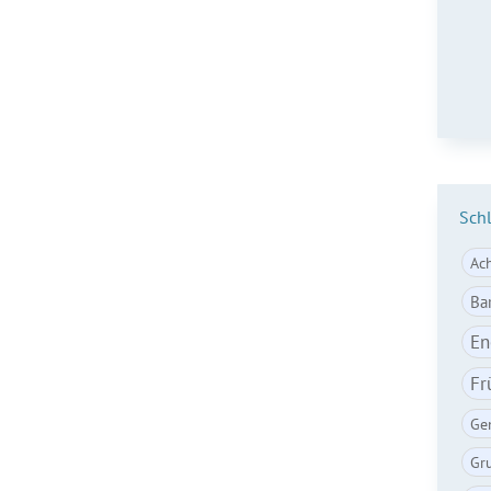
E-Ma
Sch
Ac
Ba
En
Fr
Ge
Gr