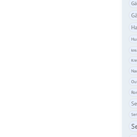
Gä
Gä
Ha
Hu
kre
Kre
Nac
Ou
Ro
Se
Sem
S