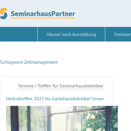
Zum
Inhalt
springen
Häuser nach Ausstattung
Seminar
Schlagwort
Zeitmanagement
Termine
/
Treffen für Seminarhausbetreiber
Herbsttreffen 2025 für Gästehausbetreiber*innen