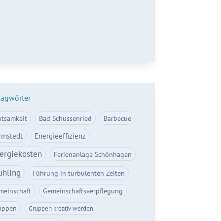
il*
Anmelden
lagwörter
htsamkeit
Bad Schussenried
Barbecue
rmstedt
Energieeffizienz
ergiekosten
Ferienanlage Schönhagen
ühling
Führung in turbulenten Zeiten
meinschaft
Gemeinschaftsverpflegung
uppen
Gruppen kreativ werden