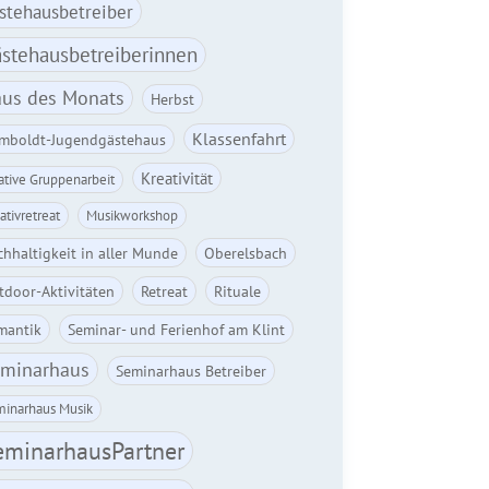
stehausbetreiber
stehausbetreiberinnen
us des Monats
Herbst
Klassenfahrt
mboldt-Jugendgästehaus
Kreativität
ative Gruppenarbeit
ativretreat
Musikworkshop
hhaltigkeit in aller Munde
Oberelsbach
tdoor-Aktivitäten
Retreat
Rituale
mantik
Seminar- und Ferienhof am Klint
minarhaus
Seminarhaus Betreiber
inarhaus Musik
eminarhausPartner