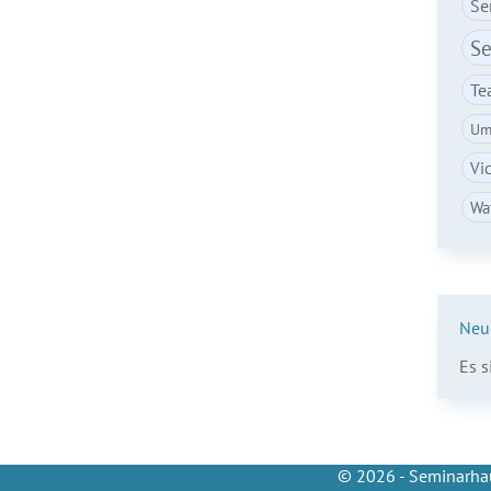
Se
Se
Te
Um
Vi
Wa
Neu
Es 
© 2026 - Seminarhau