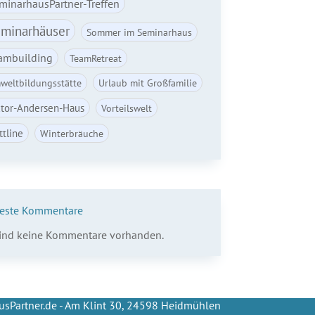
minarhausPartner-Treffen
minarhäuser
Sommer im Seminarhaus
ambuilding
TeamRetreat
weltbildungsstätte
Urlaub mit Großfamilie
ctor-Andersen-Haus
Vorteilswelt
ttline
Winterbräuche
este Kommentare
sind keine Kommentare vorhanden.
sPartner.de - Am Klint 30, 24598 Heidmühlen