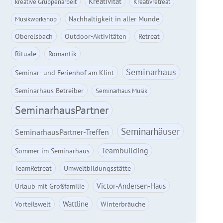
Kreativität
kreative Gruppenarbeit
Kreativretreat
Nachhaltigkeit in aller Munde
Musikworkshop
Oberelsbach
Outdoor-Aktivitäten
Retreat
Rituale
Romantik
Seminarhaus
Seminar- und Ferienhof am Klint
Seminarhaus Betreiber
Seminarhaus Musik
SeminarhausPartner
Seminarhäuser
SeminarhausPartner-Treffen
Teambuilding
Sommer im Seminarhaus
TeamRetreat
Umweltbildungsstätte
Victor-Andersen-Haus
Urlaub mit Großfamilie
Wattline
Vorteilswelt
Winterbräuche