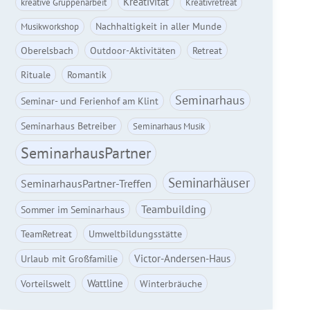
Kreativität
kreative Gruppenarbeit
Kreativretreat
Nachhaltigkeit in aller Munde
Musikworkshop
Oberelsbach
Outdoor-Aktivitäten
Retreat
Rituale
Romantik
Seminarhaus
Seminar- und Ferienhof am Klint
Seminarhaus Betreiber
Seminarhaus Musik
SeminarhausPartner
Seminarhäuser
SeminarhausPartner-Treffen
Teambuilding
Sommer im Seminarhaus
TeamRetreat
Umweltbildungsstätte
Victor-Andersen-Haus
Urlaub mit Großfamilie
Wattline
Vorteilswelt
Winterbräuche