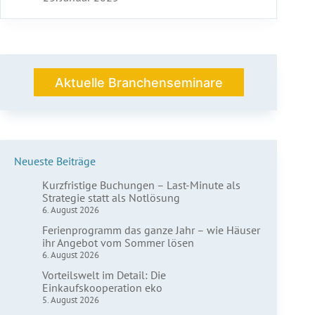
Marketing
für
Seminarhäuser
–
Praktische
Tipps
Aktuelle Branchenseminare
für
einen
stressfreien
Einstieg
Neueste Beiträge
Kurzfristige Buchungen – Last-Minute als
Strategie statt als Notlösung
6. August 2026
Ferienprogramm das ganze Jahr – wie Häuser
ihr Angebot vom Sommer lösen
6. August 2026
Vorteilswelt im Detail: Die
Einkaufskooperation eko
5. August 2026