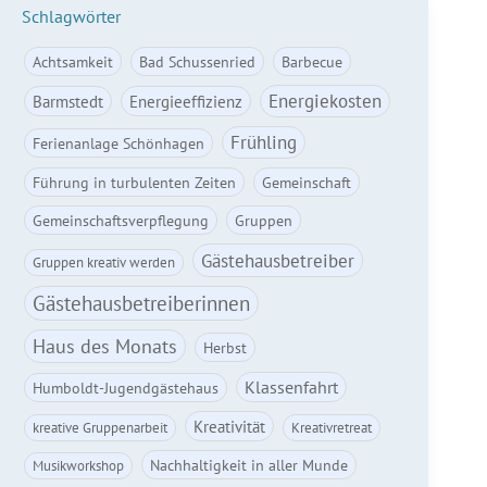
Schlagwörter
Achtsamkeit
Bad Schussenried
Barbecue
Energiekosten
Barmstedt
Energieeffizienz
Frühling
Ferienanlage Schönhagen
Führung in turbulenten Zeiten
Gemeinschaft
Gemeinschaftsverpflegung
Gruppen
Gästehausbetreiber
Gruppen kreativ werden
Gästehausbetreiberinnen
Haus des Monats
Herbst
Klassenfahrt
Humboldt-Jugendgästehaus
Kreativität
kreative Gruppenarbeit
Kreativretreat
Nachhaltigkeit in aller Munde
Musikworkshop