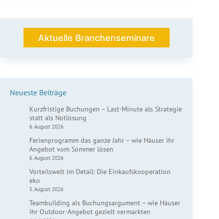
Gruppen
die
warme
Jahreszeit
Aktuelle Branchenseminare
optimal
nutzen
können
Neueste Beiträge
Kurzfristige Buchungen – Last-Minute als Strategie
statt als Notlösung
6. August 2026
Ferienprogramm das ganze Jahr – wie Häuser ihr
Angebot vom Sommer lösen
6. August 2026
Vorteilswelt im Detail: Die Einkaufskooperation
eko
5. August 2026
Teambuilding als Buchungsargument – wie Häuser
ihr Outdoor-Angebot gezielt vermarkten