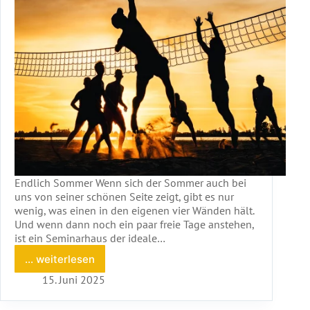
Endlich Sommer Wenn sich der Sommer auch bei
uns von seiner schönen Seite zeigt, gibt es nur
wenig, was einen in den eigenen vier Wänden hält.
Und wenn dann noch ein paar freie Tage anstehen,
ist ein Seminarhaus der ideale…
... weiterlesen
Sommerzeit
ist
15. Juni 2025
Gruppenzeit:
Wie