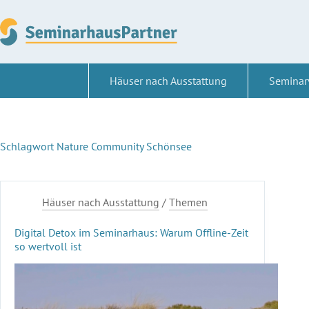
Zum
Inhalt
springen
Häuser nach Ausstattung
Seminar
Schlagwort
Nature Community Schönsee
Häuser nach Ausstattung
/
Themen
Digital Detox im Seminarhaus: Warum Offline-Zeit
so wertvoll ist