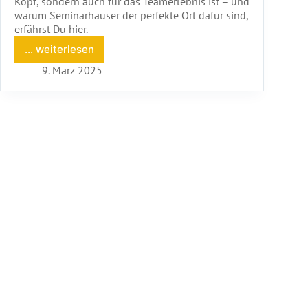
Kopf, sondern auch für das Teamerlebnis ist – und
warum Seminarhäuser der perfekte Ort dafür sind,
erfährst Du hier.
... weiterlesen
Digital
Detox
9. März 2025
im
Seminarhaus:
Warum
Offline-
Zeit
so
wertvoll
ist