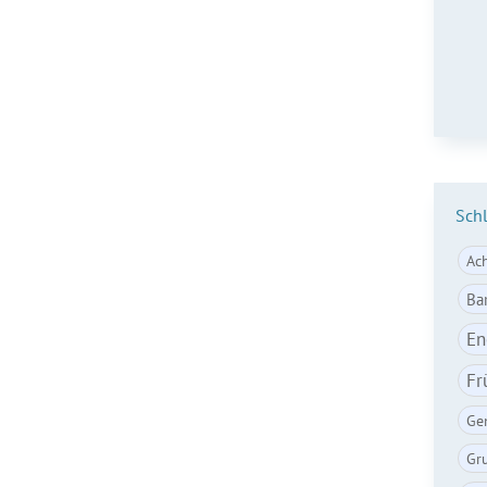
E-Ma
Sch
Ac
Ba
En
Fr
Ge
Gr