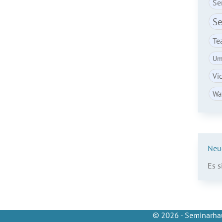
Se
Se
Te
Um
Vi
Wa
Neu
Es 
© 2026 - Seminarhau