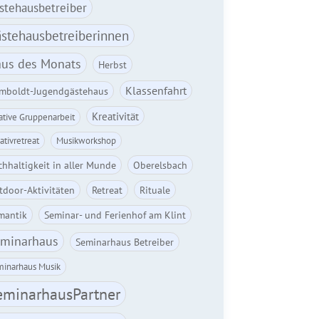
stehausbetreiber
stehausbetreiberinnen
us des Monats
Herbst
Klassenfahrt
mboldt-Jugendgästehaus
Kreativität
ative Gruppenarbeit
ativretreat
Musikworkshop
hhaltigkeit in aller Munde
Oberelsbach
tdoor-Aktivitäten
Retreat
Rituale
mantik
Seminar- und Ferienhof am Klint
minarhaus
Seminarhaus Betreiber
inarhaus Musik
eminarhausPartner