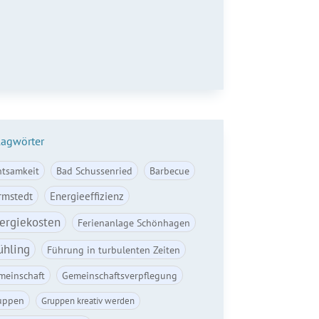
il*
Anmelden
lagwörter
htsamkeit
Bad Schussenried
Barbecue
rmstedt
Energieeffizienz
ergiekosten
Ferienanlage Schönhagen
ühling
Führung in turbulenten Zeiten
meinschaft
Gemeinschaftsverpflegung
uppen
Gruppen kreativ werden