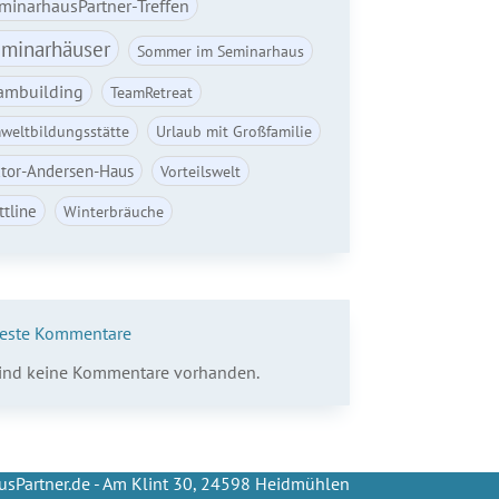
minarhausPartner-Treffen
minarhäuser
Sommer im Seminarhaus
ambuilding
TeamRetreat
weltbildungsstätte
Urlaub mit Großfamilie
ctor-Andersen-Haus
Vorteilswelt
ttline
Winterbräuche
este Kommentare
sind keine Kommentare vorhanden.
sPartner.de - Am Klint 30, 24598 Heidmühlen