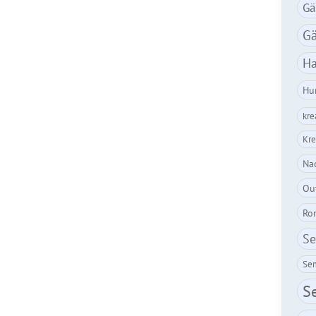
Gä
Gä
Ha
Hu
kre
Kre
Nac
Ou
Ro
Se
Sem
S