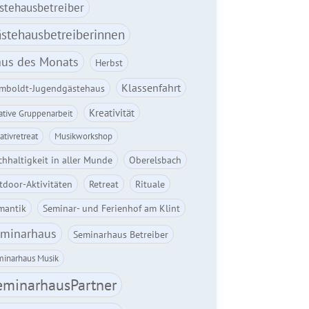
stehausbetreiber
stehausbetreiberinnen
us des Monats
Herbst
Klassenfahrt
mboldt-Jugendgästehaus
Kreativität
ative Gruppenarbeit
ativretreat
Musikworkshop
hhaltigkeit in aller Munde
Oberelsbach
tdoor-Aktivitäten
Retreat
Rituale
mantik
Seminar- und Ferienhof am Klint
minarhaus
Seminarhaus Betreiber
inarhaus Musik
eminarhausPartner