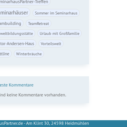
minarhausPartner-Treffen
minarhäuser
Sommer im Seminarhaus
ambuilding
TeamRetreat
weltbildungsstätte
Urlaub mit Großfamilie
ctor-Andersen-Haus
Vorteilswelt
ttline
Winterbräuche
este Kommentare
sind keine Kommentare vorhanden.
sPartner.de - Am Klint 30, 24598 Heidmühlen