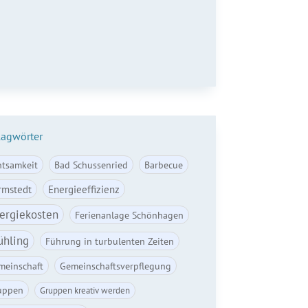
il*
Anmelden
lagwörter
htsamkeit
Bad Schussenried
Barbecue
rmstedt
Energieeffizienz
ergiekosten
Ferienanlage Schönhagen
ühling
Führung in turbulenten Zeiten
meinschaft
Gemeinschaftsverpflegung
uppen
Gruppen kreativ werden