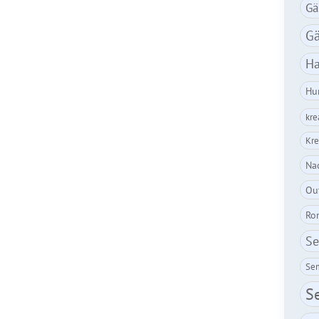
Gä
Gä
Ha
Hu
kre
Kre
Nac
Ou
Ro
Se
Sem
S