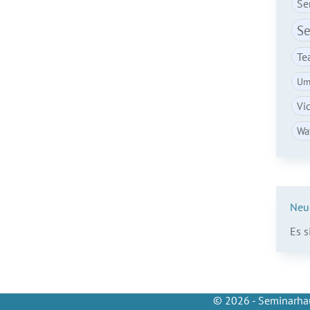
Se
Se
Te
Um
Vi
Wa
Neu
Es 
© 2026 - Seminarhau