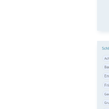
E-Ma
Sch
Ac
Ba
En
Fr
Ge
Gr