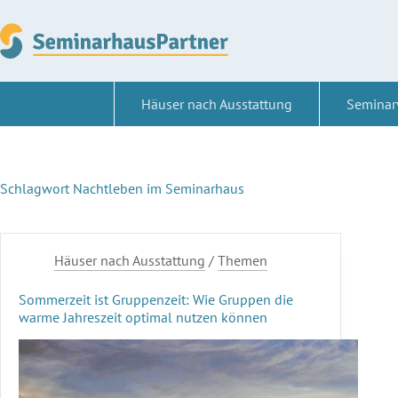
Zum
Inhalt
springen
Häuser nach Ausstattung
Seminar
Schlagwort
Nachtleben im Seminarhaus
Häuser nach Ausstattung
/
Themen
Sommerzeit ist Gruppenzeit: Wie Gruppen die
warme Jahreszeit optimal nutzen können