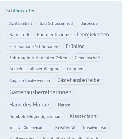
Schlagwörter
Achtsamkeit
Bad Schussenried
Barbecue
Energiekosten
Barmstedt
Energieeffizienz
Frühling
Ferienanlage Schönhagen
Führung in turbulenten Zeiten
Gemeinschaft
Gemeinschaftsverpflegung
Gruppen
Gästehausbetreiber
Gruppen kreativ werden
Gästehausbetreiberinnen
Haus des Monats
Herbst
Klassenfahrt
Humboldt-Jugendgästehaus
Kreativität
kreative Gruppenarbeit
Kreativretreat
Nachhaltigkeit in aller Munde
Musikworkshop