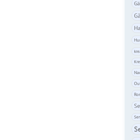
Gä
Gä
Ha
Hu
kre
Kre
Nac
Ou
Ro
Se
Sem
S