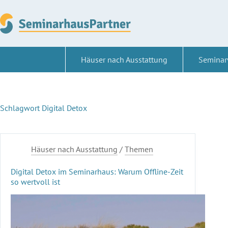
Zum
Inhalt
springen
Häuser nach Ausstattung
Seminar
Schlagwort
Digital Detox
Häuser nach Ausstattung
/
Themen
Digital Detox im Seminarhaus: Warum Offline-Zeit
so wertvoll ist