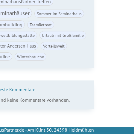
minarhausPartner-Treffen
minarhäuser
Sommer im Seminarhaus
ambuilding
TeamRetreat
weltbildungsstätte
Urlaub mit Großfamilie
ctor-Andersen-Haus
Vorteilswelt
ttline
Winterbräuche
este Kommentare
sind keine Kommentare vorhanden.
sPartner.de - Am Klint 30, 24598 Heidmühlen