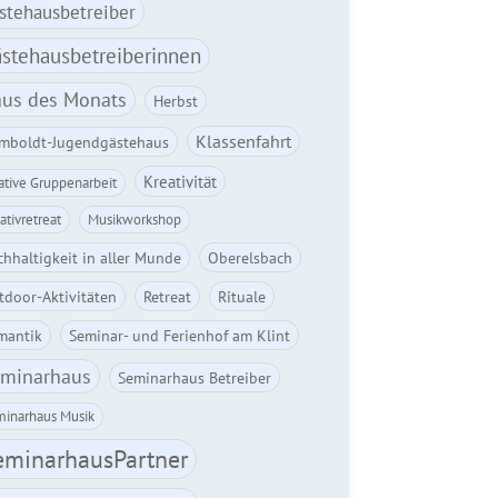
stehausbetreiber
stehausbetreiberinnen
us des Monats
Herbst
Klassenfahrt
mboldt-Jugendgästehaus
Kreativität
ative Gruppenarbeit
ativretreat
Musikworkshop
hhaltigkeit in aller Munde
Oberelsbach
tdoor-Aktivitäten
Retreat
Rituale
mantik
Seminar- und Ferienhof am Klint
minarhaus
Seminarhaus Betreiber
inarhaus Musik
eminarhausPartner