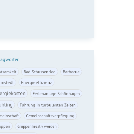
il*
Anmelden
lagwörter
htsamkeit
Bad Schussenried
Barbecue
rmstedt
Energieeffizienz
ergiekosten
Ferienanlage Schönhagen
ühling
Führung in turbulenten Zeiten
meinschaft
Gemeinschaftsverpflegung
uppen
Gruppen kreativ werden