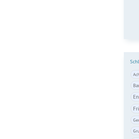
E-Ma
Sch
Ac
Ba
En
Fr
Ge
Gr