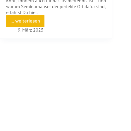
Kopf, sondern auch für das Teamerlebnis ist – und
warum Seminarhäuser der perfekte Ort dafür sind,
erfährst Du hier.
... weiterlesen
Digital
Detox
9. März 2025
im
Seminarhaus:
Warum
Offline-
Zeit
so
wertvoll
ist