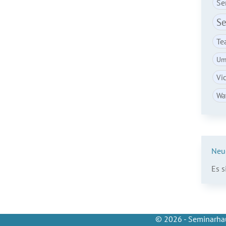
Se
Se
Te
Um
Vi
Wa
Neu
Es 
© 2026 - Seminarhau