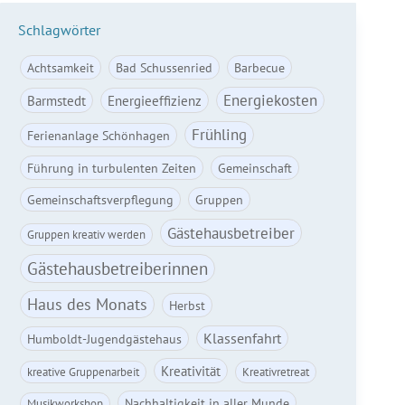
Schlagwörter
Achtsamkeit
Bad Schussenried
Barbecue
Energiekosten
Barmstedt
Energieeffizienz
Frühling
Ferienanlage Schönhagen
Führung in turbulenten Zeiten
Gemeinschaft
Gemeinschaftsverpflegung
Gruppen
Gästehausbetreiber
Gruppen kreativ werden
Gästehausbetreiberinnen
Haus des Monats
Herbst
Klassenfahrt
Humboldt-Jugendgästehaus
Kreativität
kreative Gruppenarbeit
Kreativretreat
Nachhaltigkeit in aller Munde
Musikworkshop