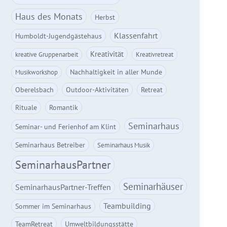
Haus des Monats
Herbst
Klassenfahrt
Humboldt-Jugendgästehaus
Kreativität
kreative Gruppenarbeit
Kreativretreat
Nachhaltigkeit in aller Munde
Musikworkshop
Oberelsbach
Outdoor-Aktivitäten
Retreat
Rituale
Romantik
Seminarhaus
Seminar- und Ferienhof am Klint
Seminarhaus Betreiber
Seminarhaus Musik
SeminarhausPartner
Seminarhäuser
SeminarhausPartner-Treffen
Teambuilding
Sommer im Seminarhaus
TeamRetreat
Umweltbildungsstätte