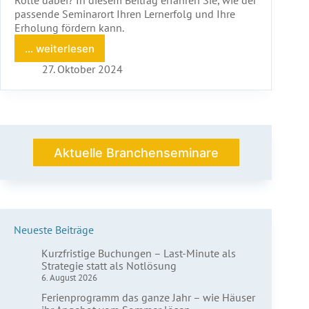
Rolle dabei? In diesem Beitrag erfahren Sie, wie der
passende Seminarort Ihren Lernerfolg und Ihre
Erholung fördern kann.
... weiterlesen
Work-
Life-
27. Oktober 2024
Balance
Seminare:
Warum
der
richtige
Ort
Aktuelle Branchenseminare
entscheidend
für
Ihre
Auszeit
ist
Neueste Beiträge
Kurzfristige Buchungen – Last-Minute als
Strategie statt als Notlösung
6. August 2026
Ferienprogramm das ganze Jahr – wie Häuser