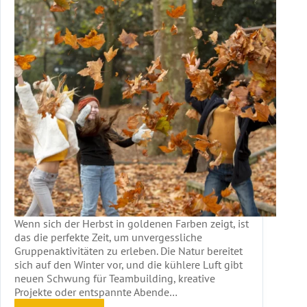
Wenn sich der Herbst in goldenen Farben zeigt, ist
das die perfekte Zeit, um unvergessliche
Gruppenaktivitäten zu erleben. Die Natur bereitet
sich auf den Winter vor, und die kühlere Luft gibt
neuen Schwung für Teambuilding, kreative
Projekte oder entspannte Abende…