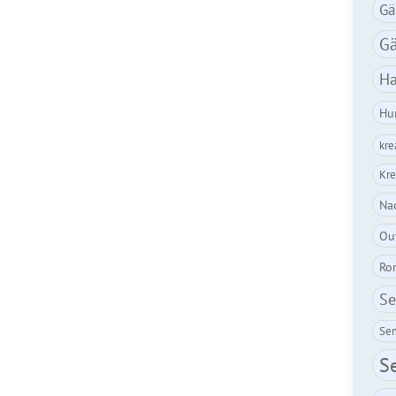
Gä
Gä
Ha
Hu
kre
Kre
Nac
Ou
Ro
Se
Sem
S