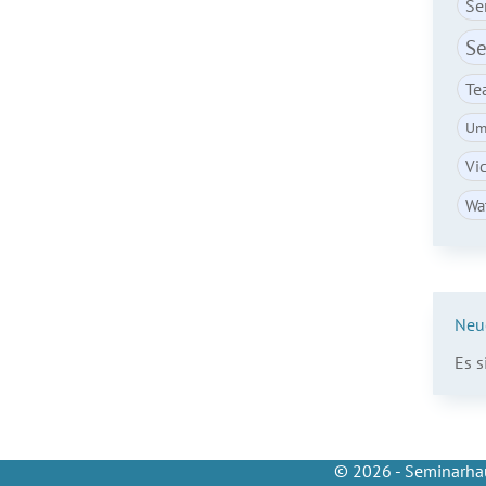
Se
Se
Te
Um
Vi
Wa
Neu
Es 
© 2026 - Seminarhau