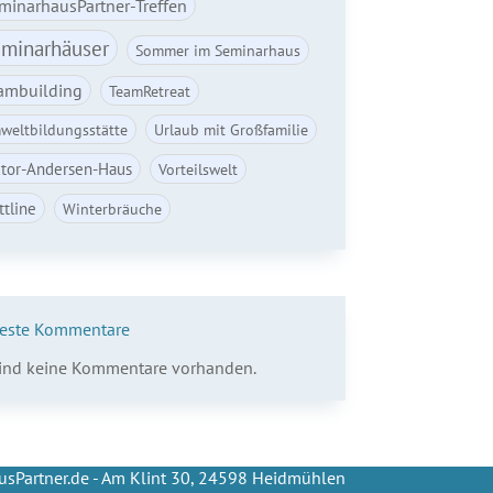
minarhausPartner-Treffen
minarhäuser
Sommer im Seminarhaus
ambuilding
TeamRetreat
weltbildungsstätte
Urlaub mit Großfamilie
ctor-Andersen-Haus
Vorteilswelt
ttline
Winterbräuche
este Kommentare
sind keine Kommentare vorhanden.
sPartner.de - Am Klint 30, 24598 Heidmühlen