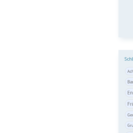
E-Ma
Sch
Ac
Ba
En
Fr
Ge
Gr