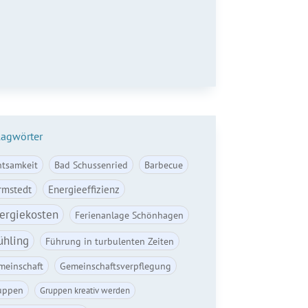
il*
Anmelden
lagwörter
htsamkeit
Bad Schussenried
Barbecue
rmstedt
Energieeffizienz
ergiekosten
Ferienanlage Schönhagen
ühling
Führung in turbulenten Zeiten
meinschaft
Gemeinschaftsverpflegung
uppen
Gruppen kreativ werden