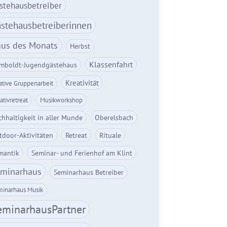
stehausbetreiber
stehausbetreiberinnen
us des Monats
Herbst
Klassenfahrt
mboldt-Jugendgästehaus
Kreativität
ative Gruppenarbeit
ativretreat
Musikworkshop
hhaltigkeit in aller Munde
Oberelsbach
tdoor-Aktivitäten
Retreat
Rituale
mantik
Seminar- und Ferienhof am Klint
minarhaus
Seminarhaus Betreiber
inarhaus Musik
eminarhausPartner