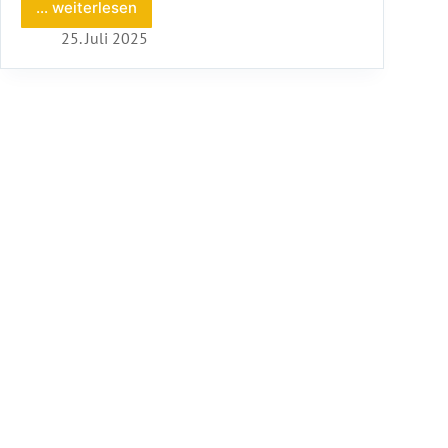
... weiterlesen
Ferienfreizeiten
reloaded
25. Juli 2025
–
Klassiker
im
neuen
Gewand