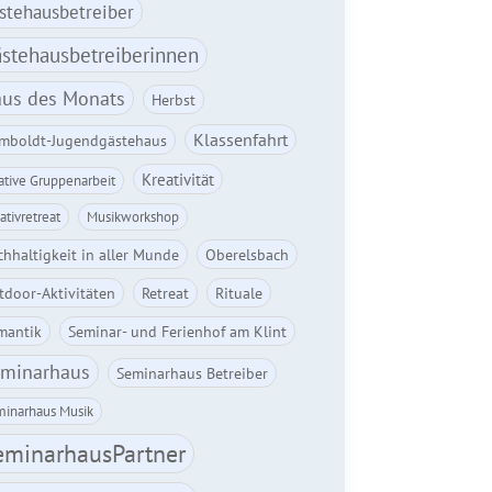
stehausbetreiber
stehausbetreiberinnen
us des Monats
Herbst
Klassenfahrt
mboldt-Jugendgästehaus
Kreativität
ative Gruppenarbeit
ativretreat
Musikworkshop
hhaltigkeit in aller Munde
Oberelsbach
tdoor-Aktivitäten
Retreat
Rituale
mantik
Seminar- und Ferienhof am Klint
minarhaus
Seminarhaus Betreiber
inarhaus Musik
eminarhausPartner