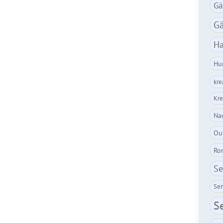
Gä
Gä
Ha
Hu
kre
Kre
Nac
Ou
Ro
Se
Sem
S