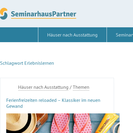
Zum
Inhalt
springen
Häuser nach Ausstattung
Seminar
Schlagwort
Erlebnislernen
Häuser nach Ausstattung
/
Themen
Ferienfreizeiten reloaded – Klassiker im neuen
Gewand