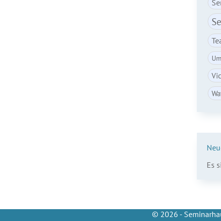
Se
Se
Te
Um
Vi
Wa
Neu
Es 
© 2026 - Seminarhau