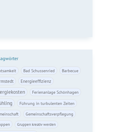
il*
Anmelden
lagwörter
htsamkeit
Bad Schussenried
Barbecue
rmstedt
Energieeffizienz
ergiekosten
Ferienanlage Schönhagen
ühling
Führung in turbulenten Zeiten
meinschaft
Gemeinschaftsverpflegung
uppen
Gruppen kreativ werden