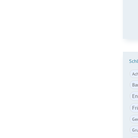
E-Ma
Sch
Ac
Ba
En
Fr
Ge
Gr