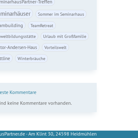
minarhausPartner-Treffen
minarhäuser
Sommer im Seminarhaus
ambuilding
TeamRetreat
weltbildungsstätte
Urlaub mit Großfamilie
ctor-Andersen-Haus
Vorteilswelt
ttline
Winterbräuche
este Kommentare
sind keine Kommentare vorhanden.
sPartner.de - Am Klint 30, 24598 Heidmühlen